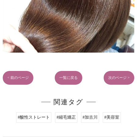
< 前のページ
一覧に戻る
次のページ >
関連タグ
#酸性ストレート
#縮毛矯正
#加古川
#美容室