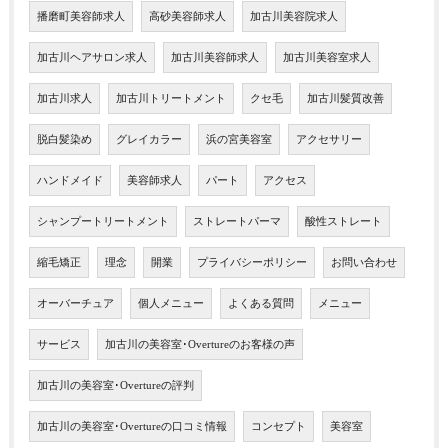
播磨町美容師求人
高砂美容師求人
加古川美容院求人
加古川ヘアサロン求人
加古川美容師求人
加古川美容室求人
加古川求人
加古川トリートメント
クセ毛
加古川髪質改善
脱白髪染め
グレイカラー
浜の宮美容室
アクセサリー
ハンドメイド
美容師求人
パート
アクセス
シャンプートリートメント
ストレートパーマ
酸性ストレート
縮毛矯正
理念
開業
プライバシーポリシー
お問い合わせ
オーバーチュア
個人メニュー
よくある質問
メニュー
サービス
加古川の美容室･Overtureのお客様の声
加古川の美容室･Overtureの評判
加古川の美容室･Overtureの口コミ情報
コンセプト
美容室