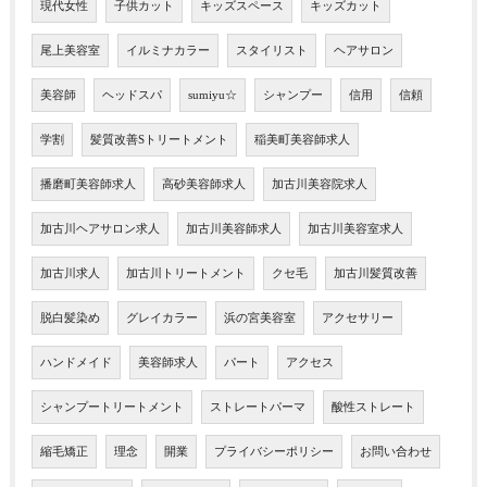
現代女性
子供カット
キッズスペース
キッズカット
尾上美容室
イルミナカラー
スタイリスト
ヘアサロン
美容師
ヘッドスパ
sumiyu☆
シャンプー
信用
信頼
学割
髪質改善Sトリートメント
稲美町美容師求人
播磨町美容師求人
高砂美容師求人
加古川美容院求人
加古川ヘアサロン求人
加古川美容師求人
加古川美容室求人
加古川求人
加古川トリートメント
クセ毛
加古川髪質改善
脱白髪染め
グレイカラー
浜の宮美容室
アクセサリー
ハンドメイド
美容師求人
パート
アクセス
シャンプートリートメント
ストレートパーマ
酸性ストレート
縮毛矯正
理念
開業
プライバシーポリシー
お問い合わせ