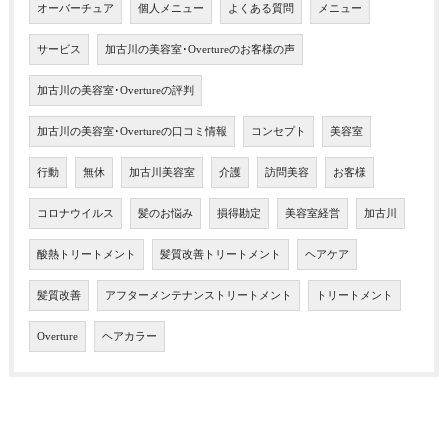
オーバーチュア
個人メニュー
よくある質問
メニュー
サービス
加古川の美容室･Overtureのお客様の声
加古川の美容室･Overtureの評判
加古川の美容室･Overtureの口コミ情報
コンセプト
美容室
行動
無休
加古川美容室
介護
訪問美容
お客様
コロナウイルス
髪のお悩み
損得勘定
美容室経営
加古川
酸熱トリートメント
髪質改善トリートメント
ヘアケア
髪質改善
アフターメンテナンストリートメント
トリートメント
Overture
ヘアカラー