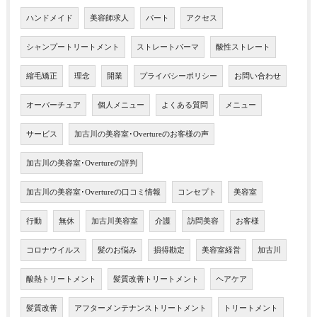
ハンドメイド
美容師求人
パート
アクセス
シャンプートリートメント
ストレートパーマ
酸性ストレート
縮毛矯正
理念
開業
プライバシーポリシー
お問い合わせ
オーバーチュア
個人メニュー
よくある質問
メニュー
サービス
加古川の美容室･Overtureのお客様の声
加古川の美容室･Overtureの評判
加古川の美容室･Overtureの口コミ情報
コンセプト
美容室
行動
無休
加古川美容室
介護
訪問美容
お客様
コロナウイルス
髪のお悩み
損得勘定
美容室経営
加古川
酸熱トリートメント
髪質改善トリートメント
ヘアケア
髪質改善
アフターメンテナンストリートメント
トリートメント