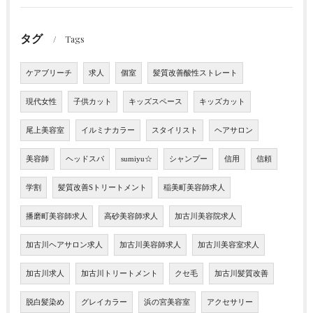
タグ
Tags
ケアブリーチ
求人
個室
髪質改善酸性ストレート
現代女性
子供カット
キッズスペース
キッズカット
尾上美容室
イルミナカラー
スタイリスト
ヘアサロン
美容師
ヘッドスパ
sumiyu☆
シャンプー
信用
信頼
学割
髪質改善Sトリートメント
稲美町美容師求人
播磨町美容師求人
高砂美容師求人
加古川美容院求人
加古川ヘアサロン求人
加古川美容師求人
加古川美容室求人
加古川求人
加古川トリートメント
クセ毛
加古川髪質改善
脱白髪染め
グレイカラー
浜の宮美容室
アクセサリー