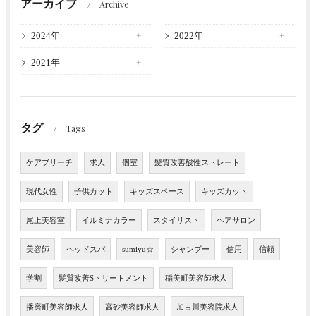
アーカイブ
Archive
2024年
2022年
2021年
タグ
Tags
ケアブリーチ
求人
個室
髪質改善酸性ストレート
現代女性
子供カット
キッズスペース
キッズカット
尾上美容室
イルミナカラー
スタイリスト
ヘアサロン
美容師
ヘッドスパ
sumiyu☆
シャンプー
信用
信頼
学割
髪質改善Sトリートメント
稲美町美容師求人
播磨町美容師求人
高砂美容師求人
加古川美容院求人