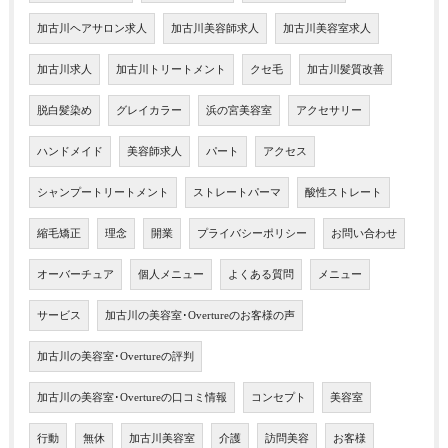
加古川ヘアサロン求人
加古川美容師求人
加古川美容室求人
加古川求人
加古川トリートメント
クセ毛
加古川髪質改善
脱白髪染め
グレイカラー
浜の宮美容室
アクセサリー
ハンドメイド
美容師求人
パート
アクセス
シャンプートリートメント
ストレートパーマ
酸性ストレート
縮毛矯正
理念
開業
プライバシーポリシー
お問い合わせ
オーバーチュア
個人メニュー
よくある質問
メニュー
サービス
加古川の美容室･Overtureのお客様の声
加古川の美容室･Overtureの評判
加古川の美容室･Overtureの口コミ情報
コンセプト
美容室
行動
無休
加古川美容室
介護
訪問美容
お客様